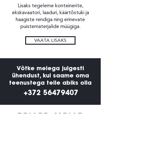
Lisaks tegeleme konteinerite,
ekskavaatori, laaduri, käärtõstuki ja
haagiste rendiga ning erinevate
puistematerjalide müügiga.
VAATA LISAKS
Võtke meiega julgesti
ühendust, kui saame oma
teenustega teile abiks olla
+372 56479407
TEISED MEIST