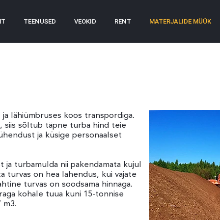
HT
TEENUSED
VEOKID
RENT
MATERJALIDE MÜÜK
 ja lähiümbruses koos transpordiga.
 siis sõltub täpne turba hind teie
ühendust ja küsige personaalset
 ja turbamulda nii pakendamata kujul
a turvas on hea lahendus, kui vajate
htine turvas on soodsama hinnaga.
aga kohale tuua kuni 15-tonnise
7 m3.