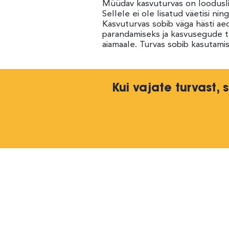
Müüdav kasvuturvas on loodusli
Sellele ei ole lisatud väetisi n
Kasvuturvas sobib väga hästi ae
parandamiseks ja kasvusegude 
aiamaale. Turvas sobib kasutami
Kui vajate turvast,
Arula Veod OÜ
Heina tee 3, Aila küla, 76