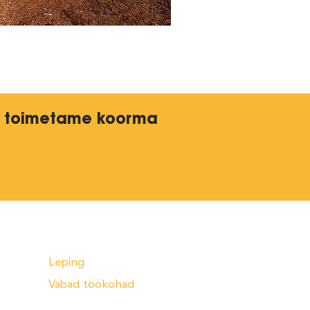
ing toimetame koorma
Leping
Vabad töökohad