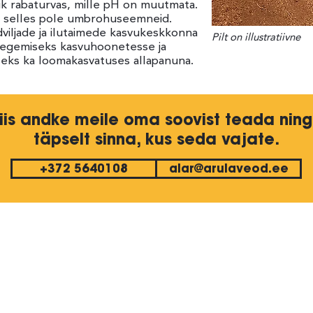
k rabaturvas, mille pH on muutmata.
ing selles pole umbrohuseemneid.
dviljade ja ilutaimede kasvukeskkonna
Pilt on illustratiivne
tegemiseks kasvuhoonetesse ja
seks ka loomakasvatuses allapanuna.
 siis andke meile oma soovist teada n
täpselt sinna, kus seda vajate.
+372 5640108
alar@arulaveod.ee
+372 56479407
413 Saue vald, Harjumaa
alar@arulaveod.ee