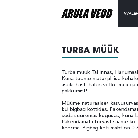
AVALE
TURBA MÜÜK
Turba müük Tallinnas, Harjumaal
Kuna toome materjali ise kohale,
asukohast. Palun võtke meiega 
pakkumist!
Müüme naturaalset kasvuturvast
kui bigbag kottides. Pakendamat
seda suuremas koguses, kuna la
Pakendamata turvast saame korr
koorma. Bigbag koti maht on 0,