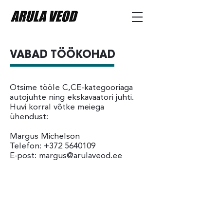
VABAD TÖÖKOHAD
Otsime tööle C,CE-kategooriaga
autojuhte ning ekskavaatori juhti.
Huvi korral võtke meiega
ühendust:
Margus Michelson
Telefon:
+372 5640109
E-post:
margus@arulaveod.ee
Arula Veod OÜ