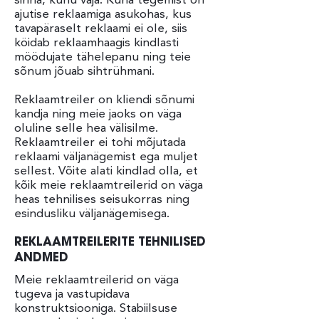
ajutise reklaamiga asukohas, kus
tavapäraselt reklaami ei ole, siis
köidab reklaamhaagis kindlasti
möödujate tähelepanu ning teie
sõnum jõuab sihtrühmani.
Reklaamtreiler on kliendi sõnumi
kandja ning meie jaoks on väga
oluline selle hea välisilme.
Reklaamtreiler ei tohi mõjutada
reklaami väljanägemist ega muljet
sellest. Võite alati kindlad olla, et
kõik meie reklaamtreilerid on väga
heas tehnilises seisukorras ning
esindusliku väljanägemisega.
REKLAAMTREILERITE TEHNILISED
ANDMED
Meie reklaamtreilerid on väga
tugeva ja vastupidava
konstruktsiooniga. Stabiilsuse