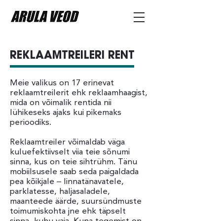
REKLAAMTREILERI RENT
Meie valikus on 17 erinevat
reklaamtreilerit ehk reklaamhaagist,
mida on võimalik rentida nii
lühikeseks ajaks kui pikemaks
perioodiks.
Reklaamtreiler võimaldab väga
kuluefektiivselt viia teie sõnumi
sinna, kus on teie sihtrühm. Tänu
mobiilsusele saab seda paigaldada
pea kõikjale – linnatänavatele,
parklatesse, haljasaladele,
maanteede äärde, suursündmuste
toimumiskohta jne ehk täpselt
sinna, kuhu vaja. Kuna tegemist on