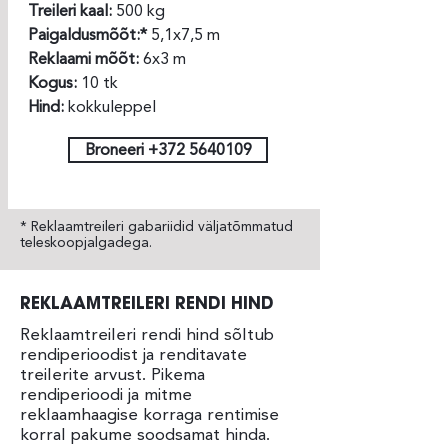
Treileri kaal:
500 kg
Paigaldusmõõt:*
5,1x7,5 m
Reklaami mõõt:
6x3 m
Kogus:
10 tk
Hind:
kokkuleppel
Broneeri +372 5640109
* Reklaamtreileri gabariidid väljatõmmatud
teleskoopjalgadega.
REKLAAMTREILERI RENDI HIND
Reklaamtreileri rendi hind sõltub
rendiperioodist ja renditavate
treilerite arvust. Pikema
rendiperioodi ja mitme
reklaamhaagise korraga rentimise
korral pakume soodsamat hinda.