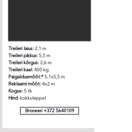
Treileri laius:
2,1 m
Treileri pikkus:
5,5 m
Treileri kõrgus:
2,6 m
Treileri kaal:
400 kg
Paigaldusmõõt:*
5,1x5,5 m
Reklaami mõõt:
4x2 m
Kogus:
5 tk
Hind:
kokkuleppel
Broneeri +372 5640109