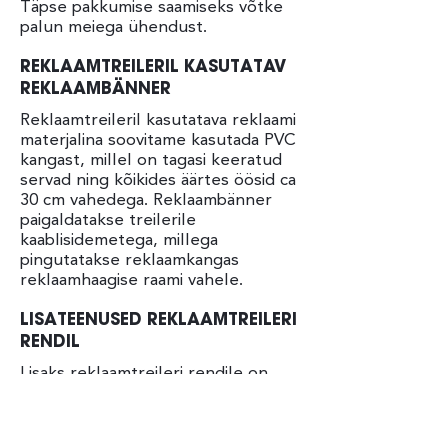
Täpse pakkumise saamiseks võtke
palun meiega ühendust.
REKLAAMTREILERIL KASUTATAV
REKLAAMBÄNNER
Reklaamtreileril kasutatava reklaami
materjalina soovitame kasutada PVC
kangast, millel on tagasi keeratud
servad ning kõikides äärtes öösid ca
30 cm vahedega. Reklaambänner
paigaldatakse treilerile
kaablisidemetega, millega
pingutatakse reklaamkangas
reklaamhaagise raami vahele.
LISATEENUSED REKLAAMTREILERI
RENDIL
Lisaks reklaamtreileri rendile on
meilt võimalik tellida ka reklaami
trükk. Samuti paigaldame soovi
korral ise reklaamid treilerile ning