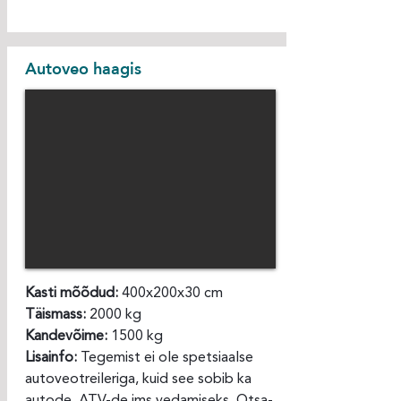
Autoveo haagis
Kasti mõõdud:
400x200x30 cm
Täismass:
2000 kg
Kandevõime:
1500 kg
Lisainfo:
Tegemist ei ole spetsiaalse
autoveotreileriga, kuid see sobib ka
autode, ATV-de jms vedamiseks. Otsa-