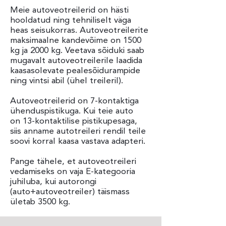
Meie autoveotreilerid on hästi
hooldatud ning tehniliselt väga
heas seisukorras. Autoveotreilerite
maksimaalne kandevõime on 1500
kg ja 2000 kg. Veetava sõiduki saab
mugavalt autoveotreilerile laadida
kaasasolevate pealesõidurampide
ning vintsi abil (ühel treileril).
Autoveotreilerid on 7-kontaktiga
ühenduspistikuga. Kui teie auto
on 13-kontaktilise pistikupesaga,
siis anname autotreileri rendil teile
soovi korral kaasa vastava adapteri.
Pange tähele, et autoveotreileri
vedamiseks on vaja E-kategooria
juhiluba, kui autorongi
(auto+autoveotreiler) täismass
ületab 3500 kg.