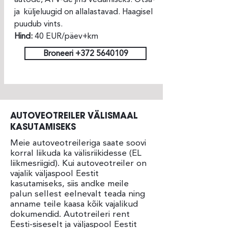
ja küljeluugid on allalastavad. Haagisel
puudub vints.
Hind:
40 EUR/päev+km
Broneeri +372 5640109
AUTOVEOTREILER VÄLISMAAL
KASUTAMISEKS
Meie autoveotreileriga saate soovi
korral liikuda ka välisriikidesse (EL
liikmesriigid). Kui autoveotreiler on
vajalik väljaspool Eestit
kasutamiseks, siis andke meile
palun sellest eelnevalt teada ning
anname teile kaasa kõik vajalikud
dokumendid. Autotreileri rent
Eesti-siseselt ja väljaspool Eestit