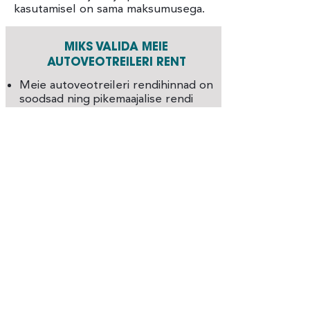
kasutamisel on sama maksumusega.
MIKS VALIDA MEIE
AUTOVEOTREILERI RENT
Meie autoveotreileri rendihinnad on
soodsad ning pikemaajalise rendi
korral on hinnad veelgi madalamad.
Küsige alati autotreileri rendi
personaalset pakkumist, kui
autotreilerit pikemaks perioodiks
vajate.
Meie autoveotreilerid on väga heas
tehnilises seisukorras.
Autoveotreileri rentimine meie
juures on lihtne ning sellega ei
kaasne liigset bürokraatiat.
Autoveotreileri rent on eelnevalt
kokku leppides võimalik ka