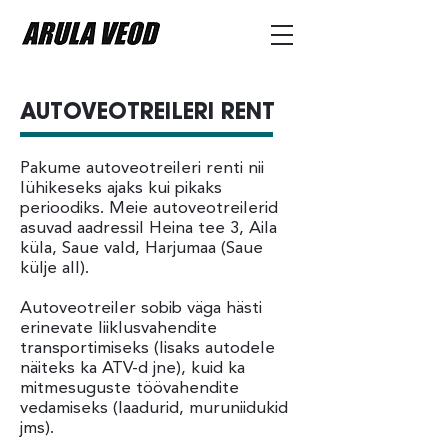
AUTOVEOTREILERI RENT
Pakume autoveotreileri renti nii
lühikeseks ajaks kui pikaks
perioodiks. Meie autoveotreilerid
asuvad aadressil Heina tee 3, Aila
küla, Saue vald, Harjumaa (Saue
külje all).
Autoveotreiler sobib väga hästi
erinevate liiklusvahendite
transportimiseks (lisaks autodele
näiteks ka ATV-d jne), kuid ka
mitmesuguste töövahendite
vedamiseks (laadurid, muruniidukid
jms).