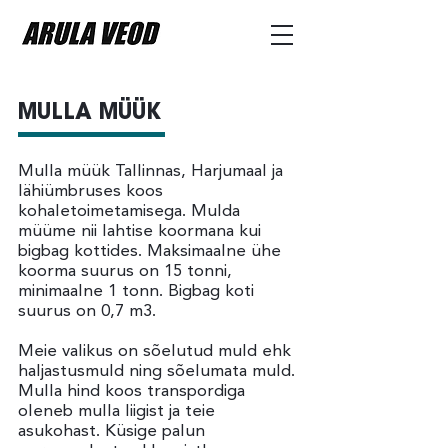
MULLA MÜÜK
Mulla müük Tallinnas, Harjumaal ja
lähiümbruses koos
kohaletoimetamisega. Mulda
müüme nii lahtise koormana kui
bigbag kottides. Maksimaalne ühe
koorma suurus on 15 tonni,
minimaalne 1 tonn. Bigbag koti
suurus on 0,7 m3.
Meie valikus on sõelutud muld ehk
haljastusmuld ning sõelumata muld.
Mulla hind koos transpordiga
oleneb mulla liigist ja teie
asukohast. Küsige palun