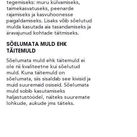
tegemiseks: muru külvamiseks,
taimekasvatuseks, peenarde
rajamiseks ja kasvuhoonesse
paigaldamiseks. Lisaks võib sõelutud
mulda kasutada aia tasandamiseks ja
äravajunud kohtade täitmiseks.
SÕELUMATA MULD EHK
TÄITEMULD
Sõelumata muld ehk täitemuld ei
ole nii kvaliteetne kui sõelutud
muld. Kuna täitemuld on
sõelumata, siis sisaldab see kivisid ja
muid suuremaid osiseid. Sõelumata
muld sobib kasutamiseks
haljastustöödel, näiteks suuremate
lohkude, aukude jms täiteks.
Vajate sõelutud mulda või
sõelumata mulda? Võtke
meiega ühendust ja küsige