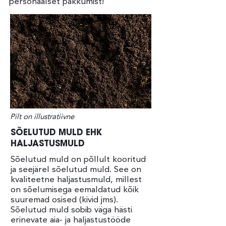
personaalset pakkumist!
Pilt on illustratiivne
SÕELUTUD MULD EHK
HALJASTUSMULD
Sõelutud muld on põllult kooritud
ja seejärel sõelutud muld. See on
kvaliteetne haljastusmuld, millest
on sõelumisega eemaldatud kõik
suuremad osised (kivid jms).
Sõelutud muld sobib väga hästi
erinevate aia- ja haljastustööde